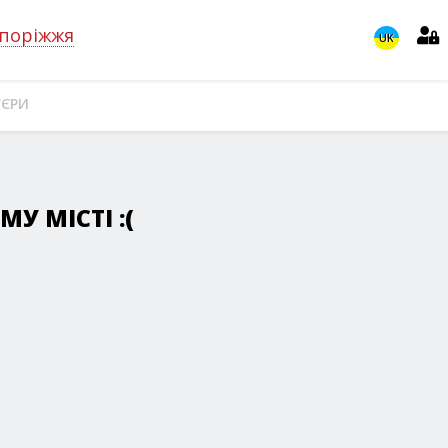
поріжжя
UK
'ЄРИ
У МІСТІ :(