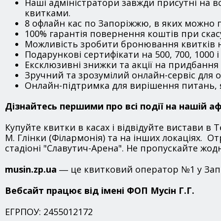
Наші адміністратори завжди присутні на в
квитками.
8 офлайн кас по Запоріжжю, в яких можно
100% гарантія повернення коштів при скас
Можливість зробити бронювання квитків на
Подарункові сертифікати на 500, 700, 1000 і
Ексклюзивні знижки та акції на придбання 
Зручний та зрозумілий онлайн-сервіс для 
Онлайн-підтримка для вирішення питань, 
Дізнайтесь першими про всі події на нашій а
Купуйте квитки в касах і відвідуйте вистави в Т
М. Глінки (Філармонія) та на інших локаціях. О
стадіоні "Славутич-Арена". Не пропускайте жодн
musin.zp.ua
― це квитковий оператор №1 у Запо
Вебсайт працює від імені ФОП Мусін Г.Г.
ЕГРПОУ: 2455012172