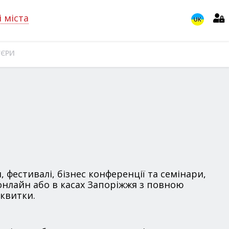
і міста
UK
'ЄРИ
, фестивалі, бізнес конференції та семінари,
 онлайн або в касах Запоріжжя з повною
 квитки.