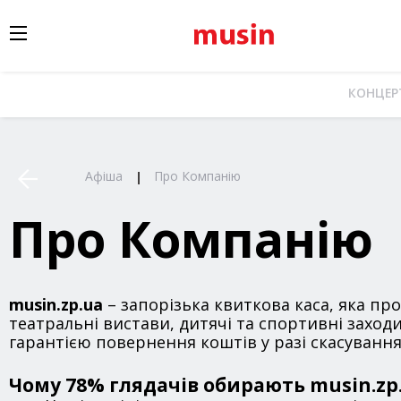
КОНЦЕР
Афіша
Про Компанію
Про Компанію
musin.zp.ua
– запорізька квиткова каса, яка про
театральні вистави, дитячі та спортивні заход
гарантією повернення коштів у разі скасування
Чому 78% глядачів обирають musin.zp