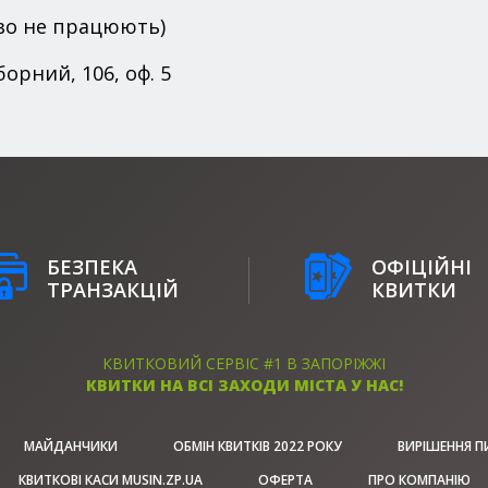
сово не працюють)
орний, 106, оф. 5
БЕЗПЕКА
ОФІЦІЙНІ
ТРАНЗАКЦІЙ
КВИТКИ
КВИТКОВИЙ СЕРВІС #1 В ЗАПОРІЖЖІ
КВИТКИ НА ВСІ ЗАХОДИ МІСТА У НАС!
МАЙДАНЧИКИ
ОБМІН КВИТКІВ 2022 РОКУ
ВИРІШЕННЯ П
КВИТКОВІ КАСИ MUSIN.ZP.UA
ОФЕРТА
ПРО КОМПАНІЮ