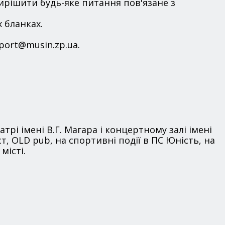
ирішити будь-яке питання пов'язане з
х бланках.
port@musin.zp.ua.
трі імені В.Г. Магара і концертному залі імені
т, OLD pub, на спортивні події в ПС Юність, на
місті.