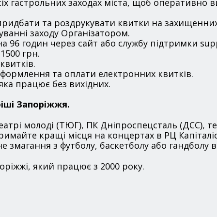
сіх гастрольних заходах міста, щоб оперативно в
 придбати та роздрукувати квитки на захищенни
уванні заходу Організатором.
 96 годин через сайт або службу підтримки sup
 1500 грн.
квитків.
оформлення та оплати електронних квитків.
яка працює без вихідних.
фіші Запоріжжя.
еатрі молоді (ТЮГ), ПК Дніпроспецсталь (ДСС), теа
тримайте кращі місця на концертах в РЦ Капіталіс
е змагання з футболу, баскетболу або гандболу в 
ріжжі, який працює з 2000 року.