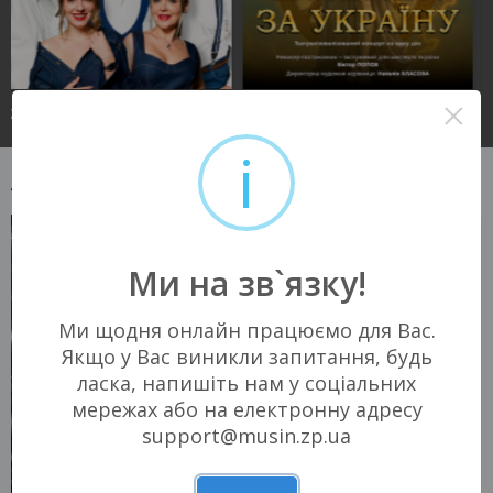
×
29 СЕРПНЯ 2026
04 ВЕРЕСНЯ 2026
Запоріжжя, 16:00
Запоріжжя, 17:00
Театр ім. В.Г. Магара
Театр ім. В.Г. Магара
i
150 - 350 грн
150 - 350 грн
Афіша концертів
КВИТКИ
КВИТКИ
Ми на зв`язку!
Ми щодня онлайн працюємо для Вас.
Якщо у Вас виникли запитання, будь
ласка, напишіть нам у соціальних
мережах або на електронну адресу
support@musin.zp.ua