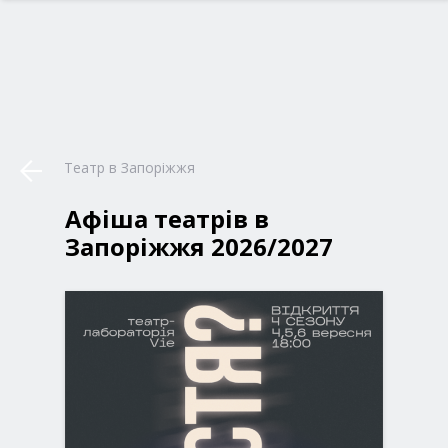
Театр в Запоріжжя
Афіша театрів в
Запоріжжя 2026/2027