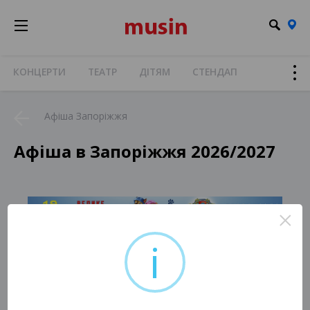
КОНЦЕРТИ
ТЕАТР
ДІТЯМ
СТЕНДАП
Афіша Запоріжжя
Афіша в Запоріжжя 2026/2027
×
i
На жаль, немає актуальних подій