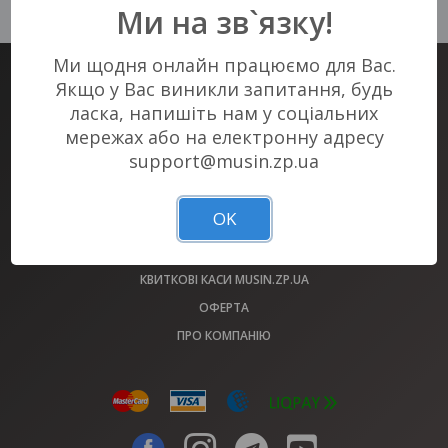
у Вашому місті :(
Ми на зв`язку!
Ми щодня онлайн працюємо для Вас.
Якщо у Вас виникли запитання, будь
КВИТКОВИЙ СЕРВІС #1 В ЗАПОРІЖЖІ
ласка, напишіть нам у соціальних
КВИТКИ НА ВСІ ЗАХОДИ МІСТА У НАС!
мережах або на електронну адресу
support@musin.zp.ua
АФІША
МАЙДАНЧИКИ
OK
ОБМІН КВИТКІВ 2022 РОКУ
ВИРІШЕННЯ ПИТАНЬ (FAQ)
КВИТКОВІ КАСИ MUSIN.ZP.UA
ОФЕРТА
ПРО КОМПАНІЮ