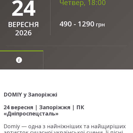
24
Четвер, 18:00
490 - 1290
ВЕРЕСНЯ
грн
2026
DOMIY у Запоріжжі
24 вересня | Запоріжжя | ПК
«Дніпроспецсталь»
Domiy — одна з найніжніших та найщиріших
артисток сучасної української сцени. Її пісні