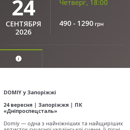
24
Четверг, 18:00
490 - 1290
СЕНТЯБРЯ
грн
2026
DOMIY у Запоріжжі
24 вересня | Запоріжжя | ПК
«Дніпроспецсталь»
Domiy — одна з найніжніших та найщиріших
артисток сучасної української сцени. Її пісні