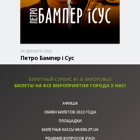
06 ДЕКАБРЯ 2026
Запорожье, 17:00
ДК Днепроспецсталь
Петро Бампер і Сус
390 - 890 грн
БИЛЕТЫ
БИЛЕТНЫЙ СЕРВИС #1 В ЗАПОРОЖЬЕ
БИЛЕТЫ НА ВСЕ МЕРОПРИЯТИЯ ГОРОДА У НАС!
АФИША
ОБМЕН БИЛЕТОВ 2022 ГОДА
ПЛОЩАДКИ
БИЛЕТНЫЕ КАССЫ MUSIN.ZP.UA
РЕШЕНИЕ ВОПРОСОВ (FAQ)