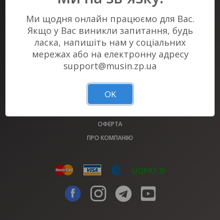
Ми щодня онлайн працюємо для Вас.
КВИТКОВИЙ СЕРВІС #1 В ЗАПОРІЖЖІ
КВИТКИ НА ВСІ ЗАХОДИ МІСТА У НАС!
Якщо у Вас виникли запитання, будь
ласка, напишіть нам у соціальних
мережах або на електронну адресу
АФІША
support@musin.zp.ua
МАЙДАНЧИКИ
ОБМІН КВИТКІВ 2022 РОКУ
OK
ВИРІШЕННЯ ПИТАНЬ (FAQ)
КВИТКОВІ КАСИ MUSIN.ZP.UA
ОФЕРТА
ПРО КОМПАНІЮ