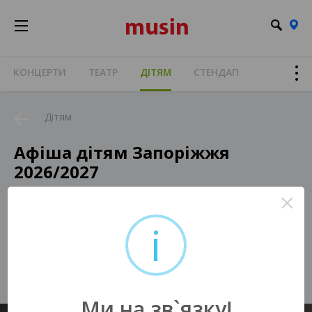
КОНЦЕРТИ
ТЕАТР
ДІТЯМ
СТЕНДАП
Дітям
Афіша дітям Запоріжжя
2026/2027
×
i
На жаль, немає актуальних подій
у Вашому місті :(
Ми на зв`язку!