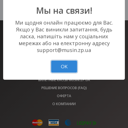
К сожалению, нет актуальных
Мы на связи!
событий в Вашем городе :(
Ми щодня онлайн працюємо для Вас.
Якщо у Вас виникли запитання, будь
БИЛЕТНЫЙ СЕРВИС #1 В ЗАПОРОЖЬЕ
ласка, напишіть нам у соціальних
БИЛЕТЫ НА ВСЕ МЕРОПРИЯТИЯ ГОРОДА У НАС!
мережах або на електронну адресу
support@musin.zp.ua
АФИША
ОБМЕН БИЛЕТОВ 2022 ГОДА
OK
ПЛОЩАДКИ
БИЛЕТНЫЕ КАССЫ MUSIN.ZP.UA
РЕШЕНИЕ ВОПРОСОВ (FAQ)
ОФЕРТА
О КОМПАНИИ