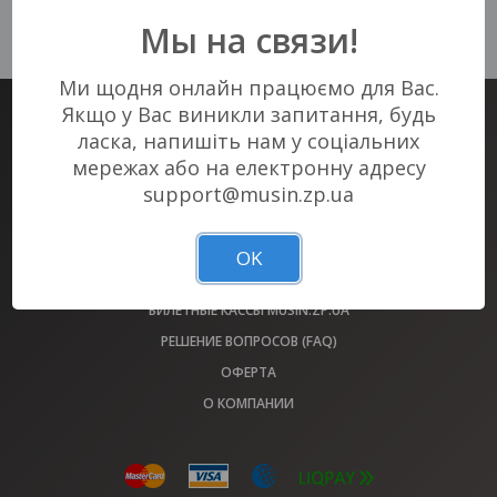
К сожалению, нет актуальных
Мы на связи!
событий в Вашем городе :(
Ми щодня онлайн працюємо для Вас.
Якщо у Вас виникли запитання, будь
БИЛЕТНЫЙ СЕРВИС #1 В ЗАПОРОЖЬЕ
ласка, напишіть нам у соціальних
БИЛЕТЫ НА ВСЕ МЕРОПРИЯТИЯ ГОРОДА У НАС!
мережах або на електронну адресу
support@musin.zp.ua
АФИША
ОБМЕН БИЛЕТОВ 2022 ГОДА
OK
ПЛОЩАДКИ
БИЛЕТНЫЕ КАССЫ MUSIN.ZP.UA
РЕШЕНИЕ ВОПРОСОВ (FAQ)
ОФЕРТА
О КОМПАНИИ