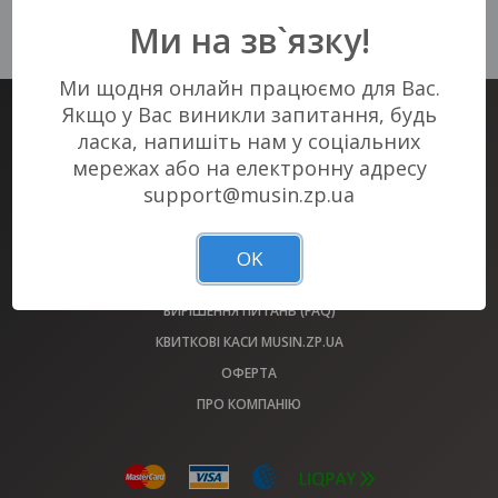
На жаль, немає актуальних подій
Ми на зв`язку!
у Вашому місті :(
Ми щодня онлайн працюємо для Вас.
Якщо у Вас виникли запитання, будь
КВИТКОВИЙ СЕРВІС #1 В ЗАПОРІЖЖІ
ласка, напишіть нам у соціальних
КВИТКИ НА ВСІ ЗАХОДИ МІСТА У НАС!
мережах або на електронну адресу
support@musin.zp.ua
АФІША
МАЙДАНЧИКИ
OK
ОБМІН КВИТКІВ 2022 РОКУ
ВИРІШЕННЯ ПИТАНЬ (FAQ)
КВИТКОВІ КАСИ MUSIN.ZP.UA
ОФЕРТА
ПРО КОМПАНІЮ