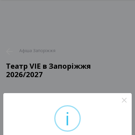
Афіша Запоріжжя
Театр VIE в Запоріжжя
2026/2027
×
i