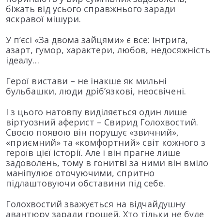
біжать від усього справжнього заради
яскравої мішури.
У п’єсі «За двома зайцями» є все: інтрига,
азарт, гумор, характери, любов, недосяжність
ідеалу…
Герої вистави – не інакше як мильні
бульбашки, люди дріб’язкові, неосвічені.
І з цього натовпу виділяється один лише
віртуозний аферист – Свирид Голохвостий.
Своєю появою він порушує «звичний»,
«приємний» та «комфортний» світ кожного з
героїв цієї історії. Але і він прагне лише
задоволень, тому в гонитві за ними він вміло
маніпулює оточуючими, спритно
підлаштовуючи обставини під себе.
Голохвостий зважується на відчайдушну
авантюру заради грошей. Хто тільки не буде