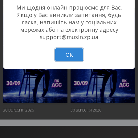
Афіша концертів
Ми щодня онлайн працюємо для Вас.
Якщо у Вас виникли запитання, будь
ласка, напишіть нам у соціальних
мережах або на електронну адресу
support@musin.zp.ua
OK
30 ВЕРЕСНЯ 2026
30 ВЕРЕСНЯ 2026
Запоріжжя, 18:00
Запоріжжя, 18:00
ПК Дніпроспецсталь
ПК Дніпроспецсталь
490 - 1 750 грн
490 - 1 750 грн
КВИТКИ
КВИТКИ