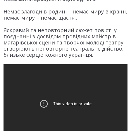
Немає злагоди в родині – немає миру в країні,
немає миру – немає щастя…
Яскравий та неповторний сюжет повісті у
поєднанні з досвідом провідних майстрів
магарівської сцени та творчої молоді театру
створюють неповторне театральне дійство,
близьке серцю кожного українця.