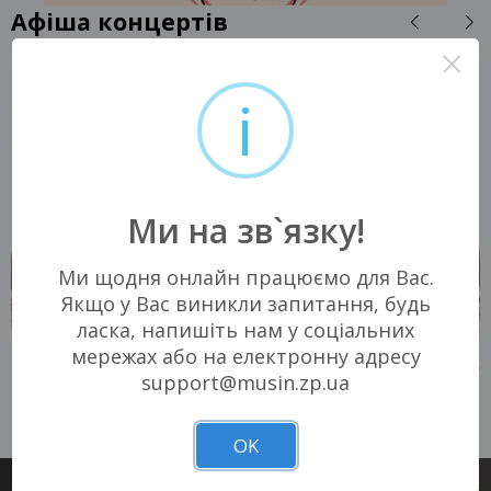
Афіша концертів
×
i
Ми на зв`язку!
Ми щодня онлайн працюємо для Вас.
Якщо у Вас виникли запитання, будь
ласка, напишіть нам у соціальних
мережах або на електронну адресу
support@musin.zp.ua
10 ВЕРЕСНЯ 2026
10 ВЕРЕСНЯ 2026
Запоріжжя, 19:30
Запоріжжя, 19:30
Незламний хаб
Незламний хаб
"Орбіта"
"Орбіта"
OK
390 - 490 грн
390 - 490 грн