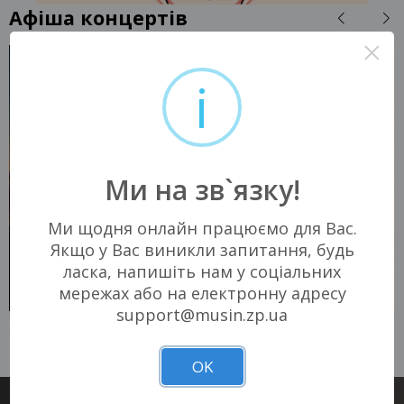
Афіша концертів
×
i
Ми на зв`язку!
Ми щодня онлайн працюємо для Вас.
Якщо у Вас виникли запитання, будь
ласка, напишіть нам у соціальних
мережах або на електронну адресу
support@musin.zp.ua
04 ЖОВТНЯ 2026
15 ЖОВТНЯ 2026
Запоріжжя, 17:00
Запоріжжя, 19:30
Запорізький державний
Незламний хаб
цирк
"Орбіта"
OK
350 - 1 150 грн
390 - 650 грн