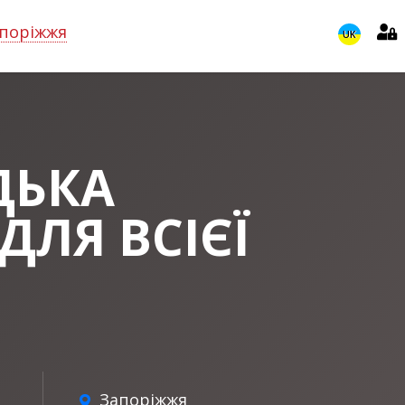
поріжжя
UK
ДЬКА
ДЛЯ ВСІЄЇ
Запоріжжя