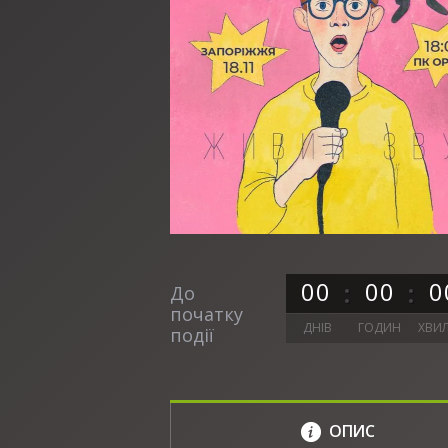
0
0
0
0
0
До
початку
ДНІВ
ГОДИН
ХВИ
події
ОПИС