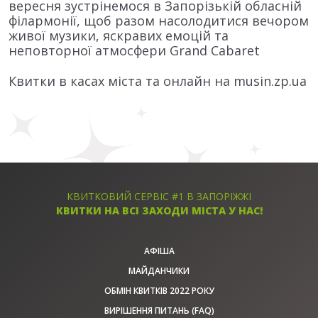
вересня зустрінемося в Запорізькій обласній
філармонії, щоб разом насолодитися вечором
живої музики, яскравих емоцій та
неповторної атмосфери Grand Cabaret
Квитки в касах міста та онлайн на musin.zp.ua
КВИТКОВИЙ СЕРВІС #1 В ЗАПОРІЖЖІ
КВИТКИ НА ВСІ ЗАХОДИ МІСТА У НАС!
АФІША
МАЙДАНЧИКИ
ОБМІН КВИТКІВ 2022 РОКУ
ВИРІШЕННЯ ПИТАНЬ (FAQ)