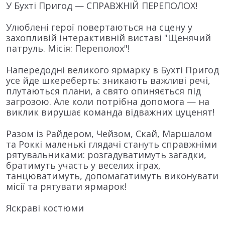
У Бухті Пригод — СПРАВЖНІЙ ПЕРЕПОЛОХ!
Улюблені герої повертаються на сцену у
захопливій інтерактивній виставі "Щенячий
патруль. Місія: Переполох"!
Напередодні великого ярмарку в Бухті Пригод
усе йде шкереберть: зникають важливі речі,
плутаються плани, а свято опиняється під
загрозою. Але коли потрібна допомога — на
виклик вирушає команда відважних цуценят!
Разом із Райдером, Чейзом, Скай, Маршалом
та Роккі маленькі глядачі стануть справжніми
рятувальниками: розгадуватимуть загадки,
братимуть участь у веселих іграх,
танцюватимуть, допомагатимуть виконувати
місії та рятувати ярмарок!
Яскраві костюми