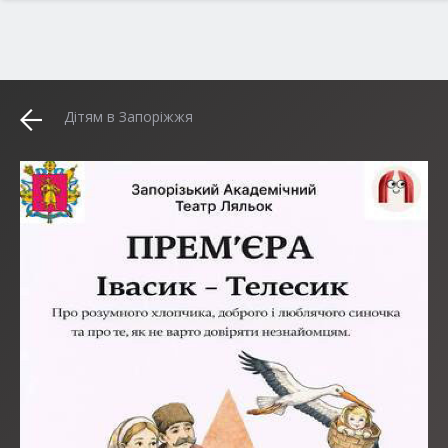
Дітям в Запоріжжя