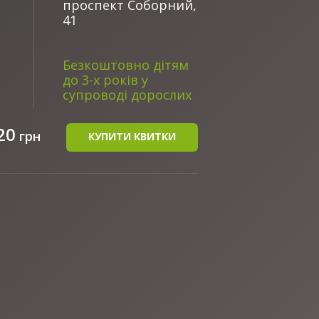
проспект Соборний,
41
Безкоштовно дітям
до 3-х років у
супроводі дорослих
20
грн
КУПИТИ КВИТКИ