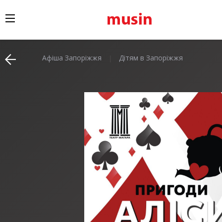
Афіша Запоріжжя
Дітям в Запоріжжя