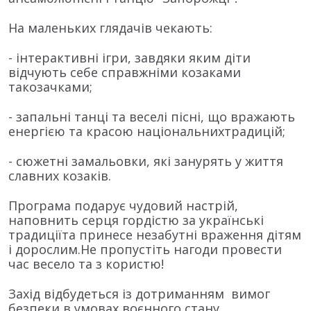
На маленьких глядачів чекають:
- інтерактивні ігри, завдяки яким діти
відчують себе справжніми козаками
такозачками;
- запальні танці та веселі пісні, що вражають
енергією та красою національнихтрадицій;
- сюжетні замальовки, які занурять у життя
славних козаків.
Програма подарує чудовий настрій,
наповнить серця гордістю за українські
традиціїта принесе незабутні враження дітям
і дорослим.Не пропустіть нагоди провести
час весело та з користю!
Захід відбудеться із дотриманням вимог
безпеки в умовах воєнного стану.