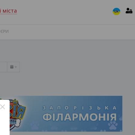
і міста
UK
'ЄРИ
×