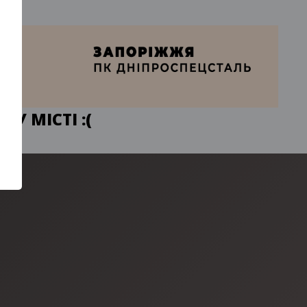
У МІСТІ :(