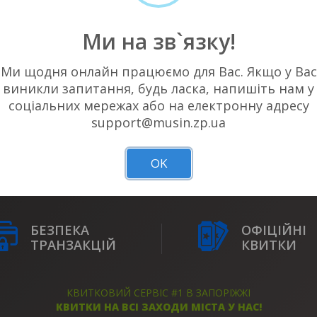
Ми на зв`язку!
Ми щодня онлайн працюємо для Вас. Якщо у Вас
виникли запитання, будь ласка, напишіть нам у
соціальних мережах або на електронну адресу
НЕМАЄ АКТУАЛЬНИХ ПОДІЙ У ВАШОМ
support@musin.zp.ua
OK
БЕЗПЕКА
ОФІЦІЙНІ
ТРАНЗАКЦІЙ
КВИТКИ
КВИТКОВИЙ СЕРВІС #1 В ЗАПОРІЖЖІ
КВИТКИ НА ВСІ ЗАХОДИ МІСТА У НАС!