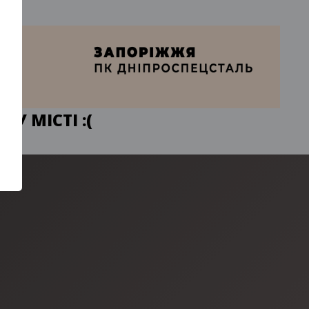
У МІСТІ :(