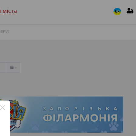
і міста
UK
'ЄРИ
×