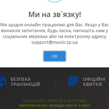
Ми на зв`язку!
Ми щодня онлайн працюємо для Вас. Якщо у Вас
виникли запитання, будь ласка, напишіть нам у
соціальних мережах або на електронну адресу
НЕМАЄ АКТУАЛЬНИХ ПОДІЙ У ВАШОМ
support@musin.zp.ua
OK
БЕЗПЕКА
ОФІЦІЙНІ
ТРАНЗАКЦІЙ
КВИТКИ
КВИТКОВИЙ СЕРВІС #1 В ЗАПОРІЖЖІ
КВИТКИ НА ВСІ ЗАХОДИ МІСТА У НАС!