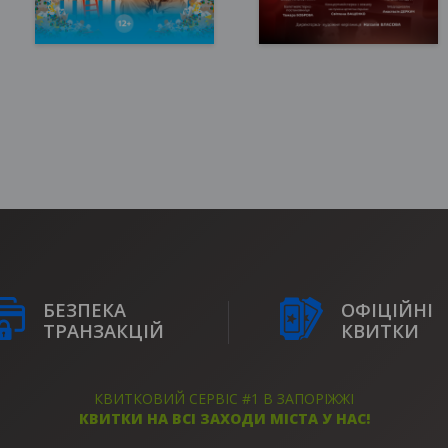
Запоріжжя, 16:00
Запоріжжя, 16:00
Театр ім. В.Г. Магара
Театр ім. В.Г. Магара
150 - 400 грн
170 грн
КВИТКИ
КВИТКИ
БЕЗПЕКА
ОФІЦІЙНІ
ТРАНЗАКЦІЙ
КВИТКИ
КВИТКОВИЙ СЕРВІС #1 В ЗАПОРІЖЖІ
КВИТКИ НА ВСІ ЗАХОДИ МІСТА У НАС!