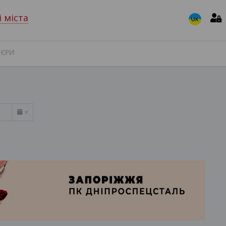
і міста
UK
'ЄРИ