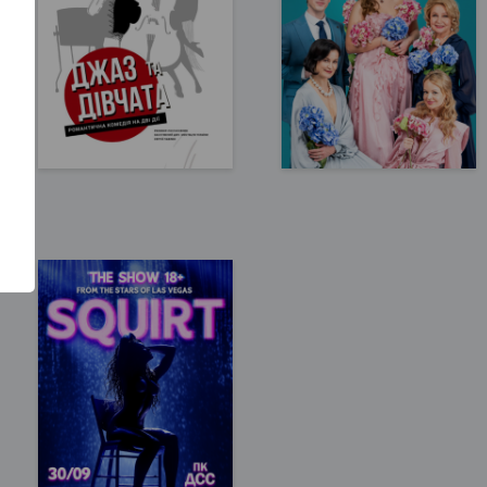
Запоріжжя, 16:00
Запоріжжя, 18:00
Театр ім. В.Г. Магара
Запорізька філармонія
150 - 350 грн
400 - 850 грн
КВИТКИ
КВИТКИ