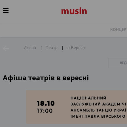
КОНЦЕР
Афіша
Театр
в Вересні
ВЕС
Афіша театрів в вересні