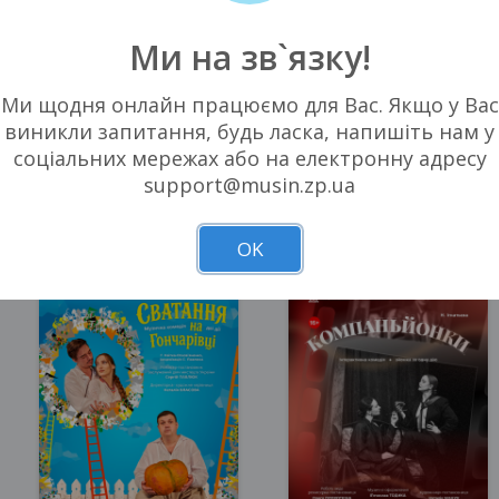
Ми на зв`язку!
Ми щодня онлайн працюємо для Вас. Якщо у Вас
виникли запитання, будь ласка, напишіть нам у
соціальних мережах або на електронну адресу
support@musin.zp.ua
Запоріжжя, 17:00
Запоріжжя, 16:00
Театр ім. В.Г. Магара
Театр ім. В.Г. Магара
150 - 350 грн
150 - 350 грн
OK
КВИТКИ
КВИТКИ