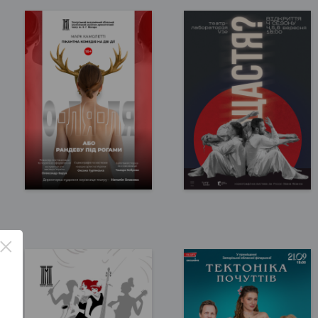
Запоріжжя, 16:00
Запоріжжя, 18:00
Театр ім. В.Г. Магара
Театр VIE
150 - 350 грн
300 грн
×
КВИТКИ
КВИТКИ