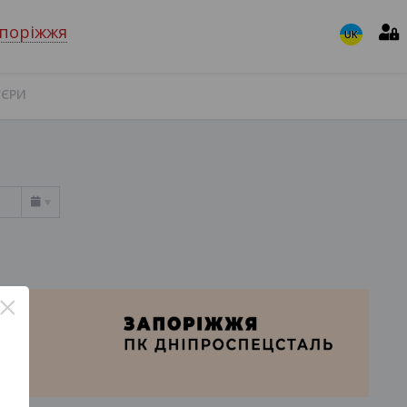
поріжжя
UK
'ЄРИ
×