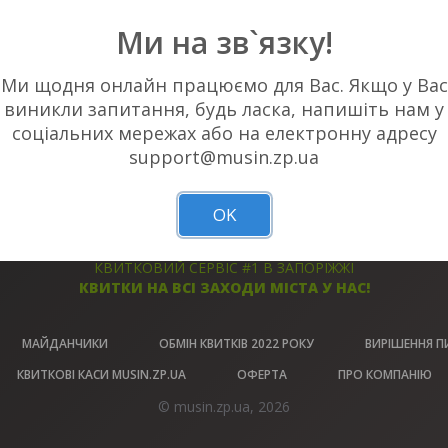
НЕМАЄ АКТУАЛЬНИХ ПОДІЙ У ВАШОМ
Ми на зв`язку!
Ми щодня онлайн працюємо для Вас. Якщо у Вас
виникли запитання, будь ласка, напишіть нам у
соціальних мережах або на електронну адресу
support@musin.zp.ua
БЕЗПЕКА
ОФІЦІЙНІ
ТРАНЗАКЦІЙ
КВИТКИ
OK
КВИТКОВИЙ СЕРВІС #1 В ЗАПОРІЖЖІ
КВИТКИ НА ВСІ ЗАХОДИ МІСТА У НАС!
МАЙДАНЧИКИ
ОБМІН КВИТКІВ 2022 РОКУ
ВИРІШЕННЯ П
КВИТКОВІ КАСИ MUSIN.ZP.UA
ОФЕРТА
ПРО КОМПАНІЮ
© musin.zp.ua, 2026