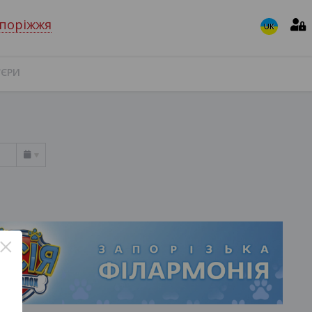
поріжжя
UK
'ЄРИ
×