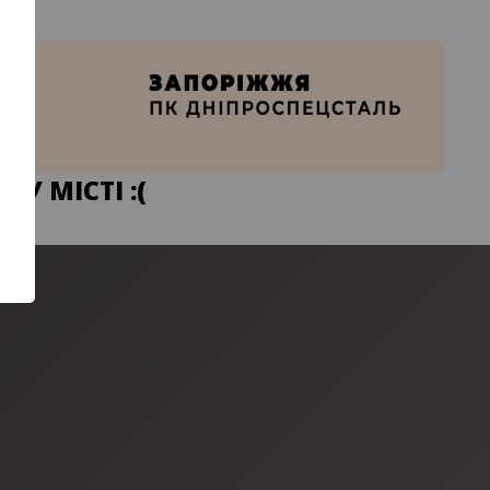
У МІСТІ :(