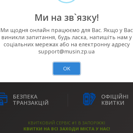
Ми на зв`язку!
Ми щодня онлайн працюємо для Вас. Якщо у Вас
виникли запитання, будь ласка, напишіть нам у
соціальних мережах або на електронну адресу
НЕМАЄ АКТУАЛЬНИХ ПОДІЙ У ВАШОМ
support@musin.zp.ua
OK
БЕЗПЕКА
ОФІЦІЙНІ
ТРАНЗАКЦІЙ
КВИТКИ
КВИТКОВИЙ СЕРВІС #1 В ЗАПОРІЖЖІ
КВИТКИ НА ВСІ ЗАХОДИ МІСТА У НАС!