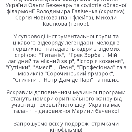
України Ольги Беженарь та солістів обласної
філармонії Володимира Галіченка (скрипка),
Сергія Новікова (пан-флейта), Миколи
Квєткова (тенор).
У супроводі інструментальної групи та
цікавого відеоряду легендарні мелодії з
перших нот нагадають кадри з відомих
стрічок: "Титанік", "Грек Зорба", "Мій
лагідний та ніжний звір", "Історія кохання",
"Сутінки", "Амелі" , "Леон", "Професіонал" та з
мюзиклів "Сорочинський ярмарок",
"Стиляги", "Нотр-Дам де Парі" та інших.
Яскравим доповненням музичної програми
стануть номери оригінального жанру від
учасниці телевізійного шоу "Україна має
талант" - дивовижної Марини Євченко!
Запрошуємо всіх у подорож стрічками
кінофільмів!