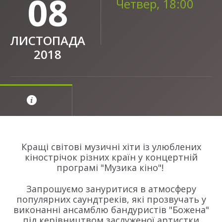
08
Четвер, 18:00
ЛИСТОПАДА
2018
Кращі світові музичні хіти із улюблених
кінострічок різних країн у концертній
програмі "
Музика кіно
"
!
Запрошуємо зануритися в атмосферу
популярних саундтреків, які прозвучать у
виконанні ансамблю бандуристів "Божена"
під керівництвом заслуженої артистки