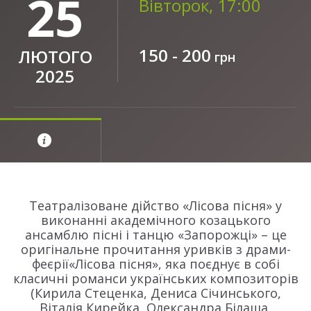
25
Вівторок, 17:00
150 - 200
ЛЮТОГО
грн
2025
Театралізоване дійство «Лісова пісня» у
виконанні академічного козацького
ансамблю пісні і танцю «Запорожці» – це
оригінальне прочитання уривків з драми-
феєрії«Лісова пісня», яка поєднує в собі
класичні романси українських композиторів
(Кирила Стеценка, Дениса Січинського,
Віталія Кирейка, Олександра Білаша,