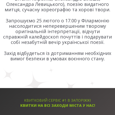
Олександра Левицького), поезію видатного
митця, сучасну хореографію та хорові твори.
Запрошуємо 25 лютого о 17.00 у Філармонію
насолодитися неперевершеним творому
оригінальній інтерпретації, відчути
справжній калейдоскоп почуттів і подарувати
собі незабутній вечір української поезії.
Захід відбудеться із дотриманням необхідних
вимог безпеки в умовах воєнного стану.
КВИТКОВИЙ СЕРВІС #1 В ЗАПОРІЖЖІ
КВИТКИ НА ВСІ ЗАХОДИ МІСТА У НАС!