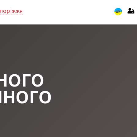
поріжжя
UK
НОГО
ЧНОГО