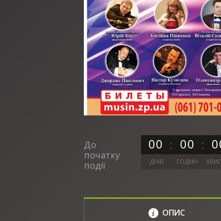
0
0
0
0
0
До
початку
ДНІВ
ГОДИН
ХВИ
події
ОПИС