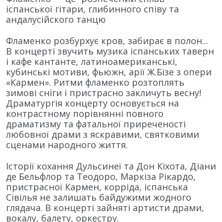
іспанської гітари, глибинного співу та
андалусійского танцю
Фламенко розбурхує кров, забирає в полон...
В концерті звучить музика іспанських таверн
і кафе кантанте, латиноамериканські,
кубинські мотиви, фьюжн, арії Ж.Бізе з опери
«Кармен». Ритми фламенко розтоплять
зимові сніги і пристрасно закличуть весну!
Драматургія концерту основується на
контрастному порівнянні повного
драматизму та фатальної приреченості
любовної драми з яскравими, святковими
сценами народного життя.
Історії кохання Дульсинеї та Дон Кіхота, Діани
де Бельфлор та Теодоро, Маркіза Рікардо,
пристрасної Кармен, корріда, іспанська
Сівілья не залишать байдужими жодного
глядача. В концерті зайняті артисти драми,
вокалу, балету, оркестру.