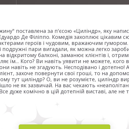
жину" поставлена за п'єсою «Циліндр», яку напи
 Едуардо Де Філіппо. Комедія захоплює цікавим 
актерами героїв і чудовим, вражаючим гумором. 
і подружні пари вигадали, як можна легко зароб
а відкритому балконі, заманює клієнтів і, отрим
є їм... Кого? Ви навіть уявити не можете, кого 
они навіть не згадують. Несподівано і дотепно!
ієнт, захоче повернути свої гроші, то на допом
ому тут циліндр? О, ви не розумієте, циліндр вир
пішло не як зазвичай. На вас чекають «неаполітан
 Все дуже комічно в цій дотепній виставі, але не т