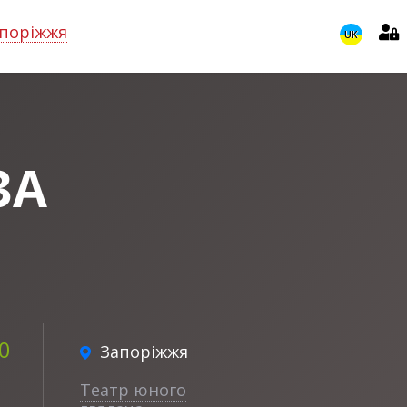
поріжжя
UK
ЗА
00
Запоріжжя
Театр юного