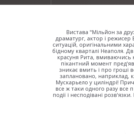
Вистава "Мільйон за дру
драматург, актор і режисер
ситуацій, оригінальними хар
бідному кварталі Неаполя. Дв
красуня Рита, вмиваючись н
пікантний момент пред'явля
зникає вмить і про гроші в
заплановано, наприклад, кл
Мускарьело у циліндрі! Прич
все ж таки одного разу все 
події і несподівані розв'язки.