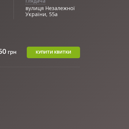
глядача
вулиця Незалежної
України, 55а
50
грн
КУПИТИ КВИТКИ