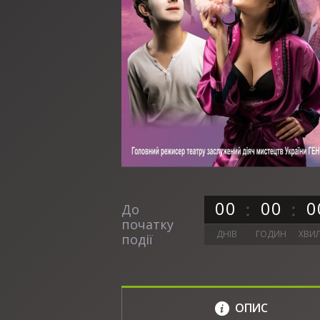
0
0
0
0
0
До
початку
ДНІВ
ГОДИН
ХВИ
події
ОПИС