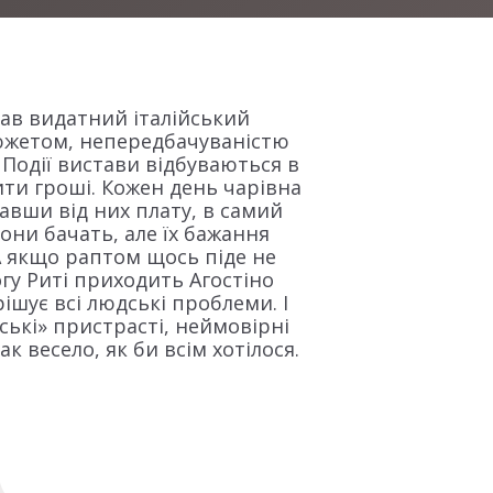
сав видатний італійський
сюжетом, непередбачуваністю
Події вистави відбуваються в
ити гроші. Кожен день чарівна
авши від них плату, в самий
вони бачать, але їх бажання
 А якщо раптом щось піде не
огу Риті приходить Агостіно
ішує всі людські проблеми. І
ські» пристрасті, неймовірні
ак весело, як би всім хотілося.