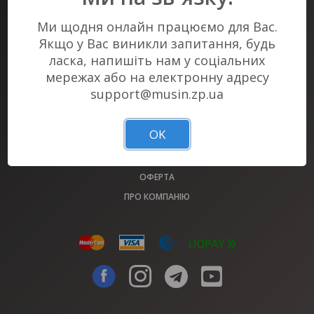
Ми щодня онлайн працюємо для Вас.
КВИТКОВИЙ СЕРВІС #1 В ЗАПОРІЖЖІ
КВИТКИ НА ВСІ ЗАХОДИ МІСТА У НАС!
Якщо у Вас виникли запитання, будь
ласка, напишіть нам у соціальних
мережах або на електронну адресу
АФІША
support@musin.zp.ua
МАЙДАНЧИКИ
ОБМІН КВИТКІВ 2022 РОКУ
OK
ВИРІШЕННЯ ПИТАНЬ (FAQ)
КВИТКОВІ КАСИ MUSIN.ZP.UA
ОФЕРТА
ПРО КОМПАНІЮ