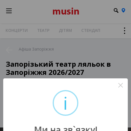
КОНЦЕРТИ
ТЕАТР
ДІТЯМ
СТЕНДАП
Афіша Запоріжжя
Запорізький театр ляльок в
Запоріжжя 2026/2027
×
i
На жаль, немає актуальних подій
у Вашому місті :(
Ми на зв`язку!