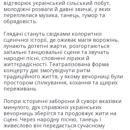
відтворює український сільський побут,
молодіжні розваги й давні звичаї, у яких
переплелися музика, танець, гумор та
обрядовість.
Глядачі стануть свідками колоритної
сценічної історії, де оживає магія ворожінь,
лунають дотепні жарти, розгортаються
запальні танцювальні сцени та звучать
народні пісні, сповнені лірики й
життєрадісності. Театралізована форма
концерту дає змогувідчути ритм
традиційного життя, у якому вечорниці були
простором спілкування, кохання та щирих
переживань.
Попри історичні заборони й суворі вказівки
минулого, дух справжніх українських
вечорниць зберігся та продовжує жити на
сцені. Через народну пісню, танець і
живеслово він передається сучасному