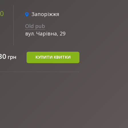
00
Запоріжжя
Old pub
вул. Чарівна, 29
30
грн
КУПИТИ КВИТКИ