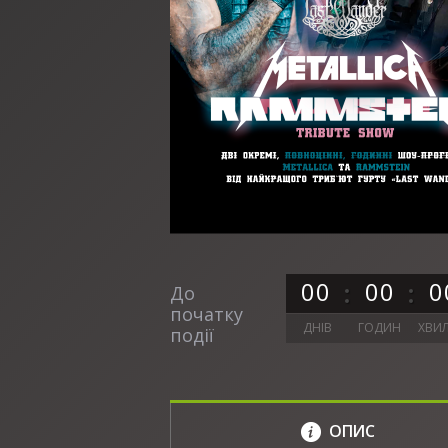
0
0
0
0
0
До
початку
ДНІВ
ГОДИН
ХВИ
події
ОПИС