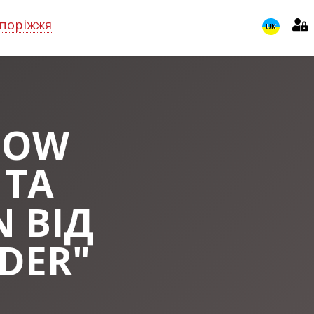
поріжжя
UK
HOW
 ТА
 ВІД
DER"