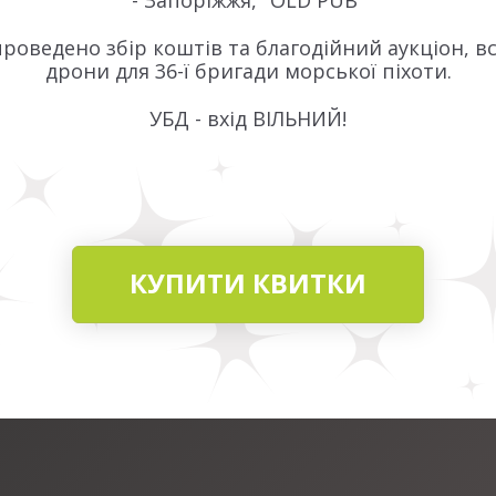
- Запоріжжя, "OLD PUB"
 проведено збір коштів та благодійний аукціон, вс
дрони для 36-ї бригади морської піхоти.
УБД - вхід ВІЛЬНИЙ!
КУПИТИ КВИТКИ