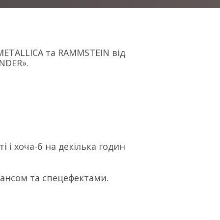
w METALLICA та RAMMSTEIN від
ANDER».
і і хоча-б на декілька годин
мансом та спецефектами.