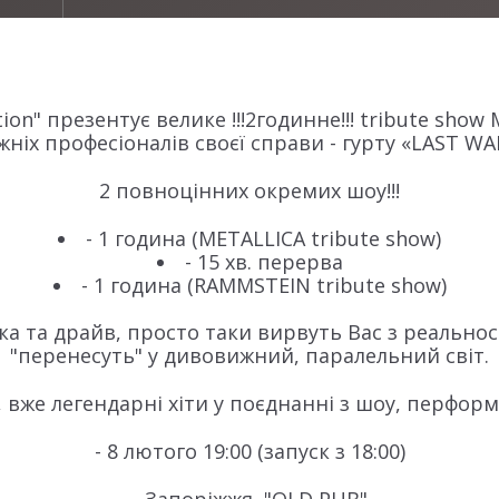
tion" презентує велике !!!2годинне!!! tribute sho
ніх професіоналів своєї справи - гурту «LAST W
2 повноцінних окремих шоу!!!
- 1 година (METALLICA tribute show)
- 15 хв. перерва
- 1 година (RAMMSTEIN tribute show)
а та драйв, просто таки вирвуть Вас з реальност
"перенесуть" у дивовижний, паралельний світ.
, вже легендарні хіти у поєднанні з шоу, перфор
- 8 лютого 19:00 (запуск з 18:00)