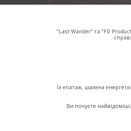
"Last Wander" та "FD Produc
справж
Їх епатаж, шалена енергетик
Ви почуєте найвідоміші