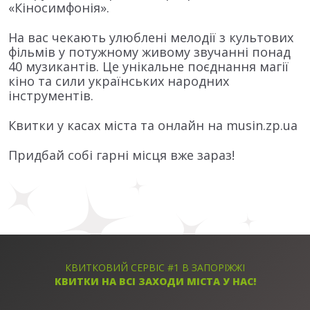
«Кіносимфонія».
На вас чекають улюблені мелодії з культових
фільмів у потужному живому звучанні понад
40 музикантів. Це унікальне поєднання магії
кіно та сили українських народних
інструментів.
Квитки у касах міста та онлайн на musin.zp.ua
Придбай собі гарні місця вже зараз!
КВИТКОВИЙ СЕРВІС #1 В ЗАПОРІЖЖІ
КВИТКИ НА ВСІ ЗАХОДИ МІСТА У НАС!