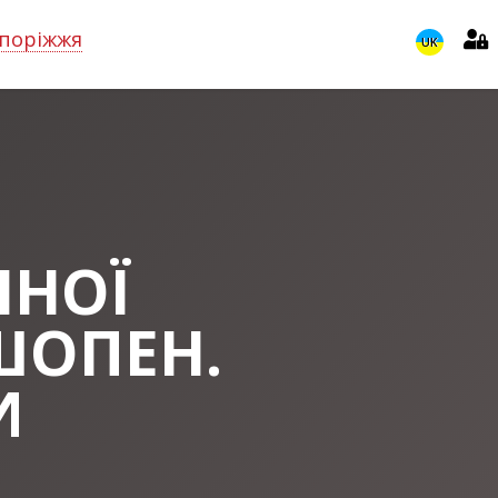
поріжжя
UK
ННОЇ
ШОПЕН.
И