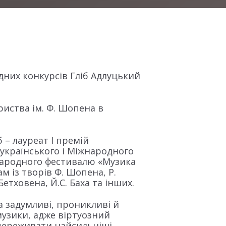
дних конкурсів Гліб Адлуцький
риства ім. Ф. Шопена в
 – лауреат I премій
еукраїнського і Міжнародного
жнародного фестивалю «Музика
ам із творів Ф. Шопена, Р.
Бетховена, Й.С. Баха та інших.
а задумливі, проникливі й
узики, адже віртуозний
 переживати найсильніші