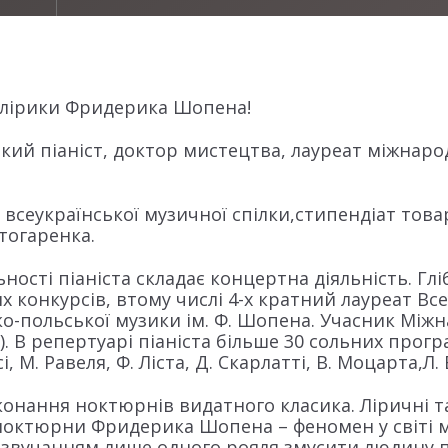
 лірики Фридерика Шопена!
ький піаніст, доктор мистецтва, лауреат міжнаро
 всеукраїнської музичної спілки,стипендіат това
Штогаренка.
ності піаніста складає концертна діяльність. Гліб
х конкурсів, втому числі 4-х кратний лауреат Вс
ко-польської музики ім. Ф. Шопена. Учасник Мі
5). В репертуарі піаніста більше 30 сольних прогр
 М. Равеля, Ф. Ліста, Д. Скарлатті, В. Моцарта,Л. 
иконання ноктюрнів видатного класика. Ліричні т
 ноктюрни Фридерика Шопена – феномен у світі м
об звучанням лише одного рояля змусити людину