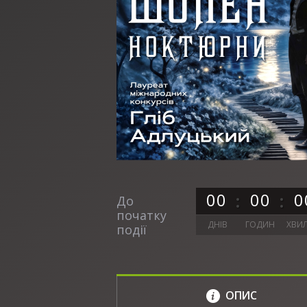
0
0
0
0
0
До
початку
ДНІВ
ГОДИН
ХВИ
події
ОПИС