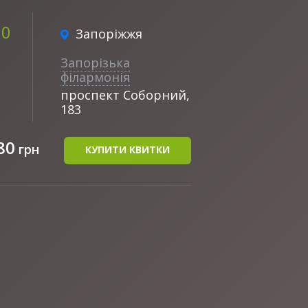
00
Запоріжжя
Запорізька
філармонія
проспект Соборний,
183
80
грн
КУПИТИ КВИТКИ