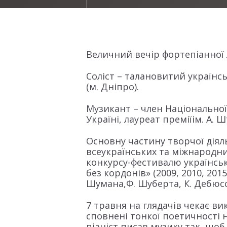
Величний вечір фортепіанної
Соліст – талановитий українс
(м. Дніпро).
Музикант – член Національної
Україні, лауреат преміїім. А. 
Основну частину творчої діяль
всеукраїнських та міжнародни
конкурсу-фестивалю українсь
без кордонів» (2009, 2010, 201
Шумана,Ф. Шуберта, К. Дебюссі,
7 травня на глядачів чекає в
сповнені тонкої поетичності
піаніст писав музику так, щ