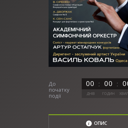
0
0
0
0
0
До
початку
ДНІВ
ГОДИН
ХВИ
події
ОПИС