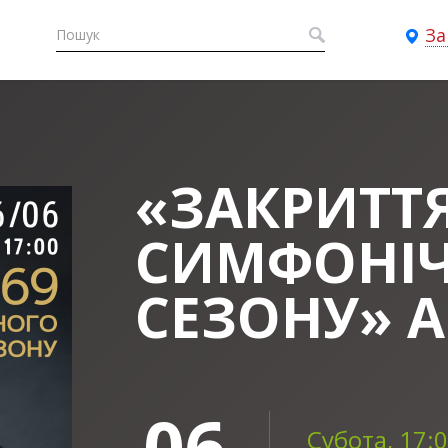
За
«ЗАКРИТТЯ
СИМФОНІ
СЕЗОНУ» 
06
Субота, 17: