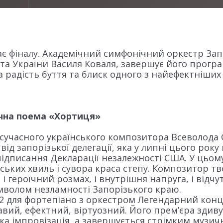
ає фіналу. Академічний симфонічний оркестр Запо
та України Василя Коваля, завершує його програм
а радість буття та блиск одного з найефектніших
чна поема «Хортиця»
учасного українського композитора Всеволода С
д запорізької делегації, яка у липні цього року
підписання Декларації незалежності США. У цьому
вських хвиль і сувора краса степу. Композитор т
і героїчний розмах, і внутрішня напруга, і відчут
мволом незламності Запорізького краю.
 для фортепіано з оркестром Легендарний конц
авий, ефектний, віртуозний. Його прем’єра здивув
ка імпровізація, а завершується стрімким музи