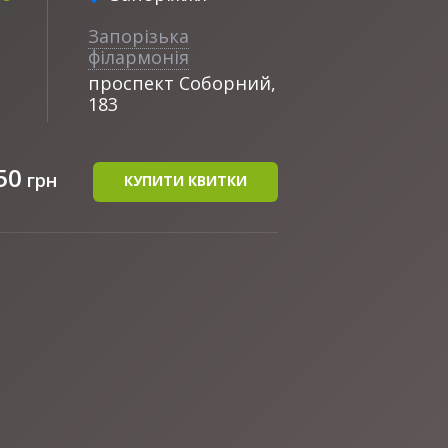
Запорізька
філармонія
проспект Соборний,
183
50
грн
КУПИТИ КВИТКИ