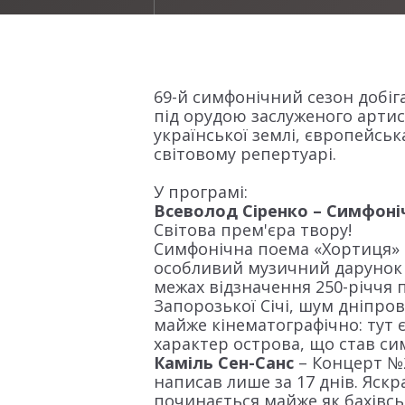
69-й симфонічний сезон добіг
під орудою заслуженого артис
української землі, європейськ
світовому репертуарі.
У програмі:
Всеволод Сіренко – Симфоні
Світова прем'єра твору!
Симфонічна поема «Хортиця» с
особливий музичний дарунок ві
межах відзначення 250-річчя 
Запорозької Січі, шум дніпро
майже кінематографічно: тут є 
характер острова, що став си
Каміль Сен-Санс
– Концерт №2
написав лише за 17 днів. Яскр
починається майже як бахівсь