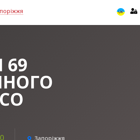
поріжжя
UK
 69
ЧНОГО
АСО
00
Запоріжжя