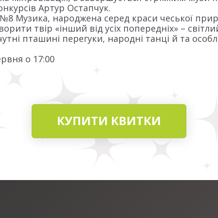
онкурсів Артур Остапчук.
№8 Музика, народжена серед краси чеської прир
орити твір «інший від усіх попередніх» – світли
 чутні пташині перегуки, народні танці й та особ
ервня о 17:00
КУПИТИ КВИТКИ