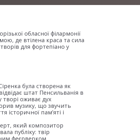
різької обласної філармонії
ою, де втілена краса та сила
 творів для фортепіано у
іренка була створена як
 відвідає штат Пенсильванія в
 творі оживає дух
ворив музику, що звучить
тя історичної пам’яті і
ерт, який композитор
ала публіку: твір
чним феєрверком.