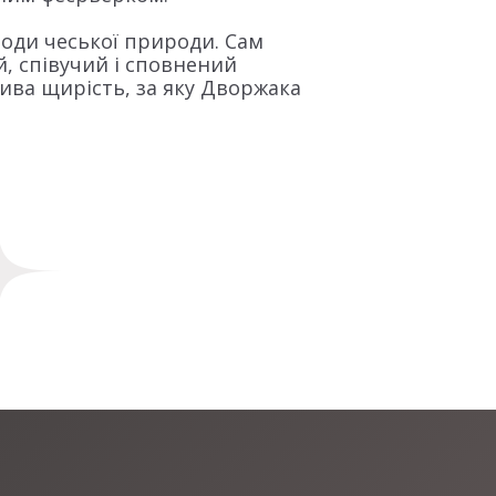
оди чеської природи. Сам
й, співучий і сповнений
лива щирість, за яку Дворжака