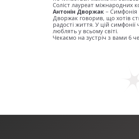
Соліст лауреат міжнародних к
Антонін Дворжак
– Симфонія 
Дворжак говорив, що хотів ств
радості життя. У цій симфонії
люблять у всьому світі.
Чекаємо на зустріч з вами 6 ч