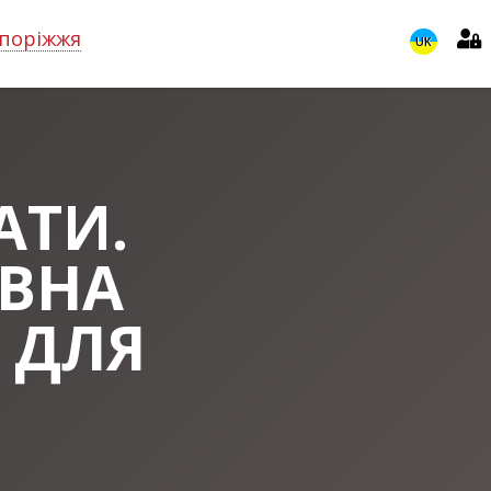
поріжжя
UK
АТИ.
ИВНА
 ДЛЯ