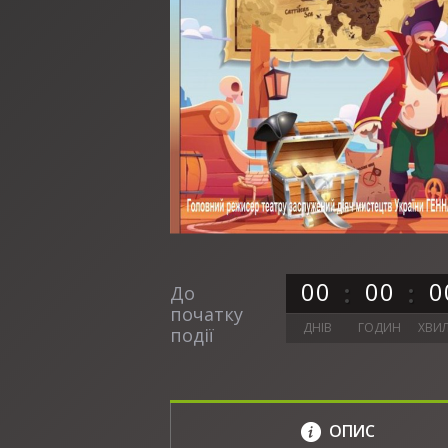
0
0
0
0
0
До
початку
ДНІВ
ГОДИН
ХВИ
події
ОПИС