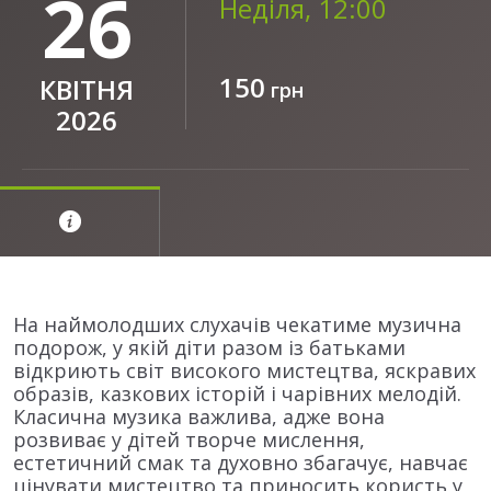
26
Неділя, 12:00
150
КВІТНЯ
грн
2026
На наймолодших слухачів чекатиме музична
подорож, у якій діти разом із батьками
відкриють світ високого мистецтва, яскравих
образів, казкових історій і чарівних мелодій.
Класична музика важлива, адже вона
розвиває у дітей творче мислення,
естетичний смак та духовно збагачує, навчає
цінувати мистецтво та приносить користь у