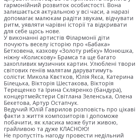
гармонійний розвиток особистості. Вона
залишається актуальною у всі часи, а наразі
допомагає малюкам радіти звукам, відчувати
ритм, уявляти чарівні історії та відкривати
для себе щось нове.
У виконанні артистів Філармонії діти
почують веселу історію про «Бабака»
Бетховена, казкову «Золоту рибку» Монюшка,
ніжну «Колискову» Брамса та ще багато
захопливих музичних картин. Улюблені твори
світових геніїв малятам даруватимуть
солісти: Микола Квєтков, Юлія Якса, Катерина
Білецька, Вікторія Шестакова, Вікторія
Терещенко та Ірина Скляренко (бандура),
концертмейстери Світлана Зеленська, Олена
Бекетова, Артур Остапчук.
Ведучий Юлій Гаврилов розповість про цікаві
факти з життя композиторів і допоможе
побачити, як класика може бути живою,
грайливою та дуже КЛАСНОЮ!
Не пропустіть нагоду провести недільний