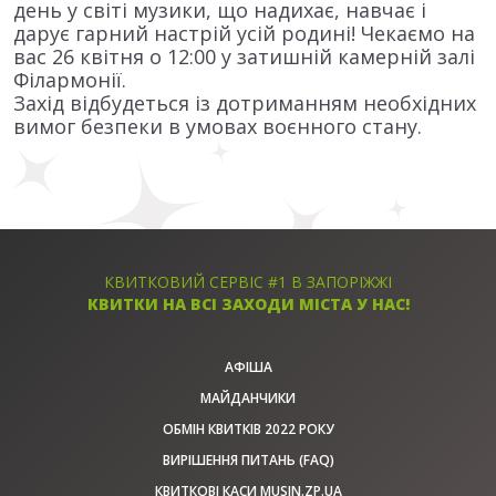
день у світі музики, що надихає, навчає і
дарує гарний настрій усій родині! Чекаємо на
вас 26 квітня о 12:00 у затишній камерній залі
Філармонії.
Захід відбудеться із дотриманням необхідних
вимог безпеки в умовах воєнного стану.
КВИТКОВИЙ СЕРВІС #1 В ЗАПОРІЖЖІ
КВИТКИ НА ВСІ ЗАХОДИ МІСТА У НАС!
АФІША
МАЙДАНЧИКИ
ОБМІН КВИТКІВ 2022 РОКУ
ВИРІШЕННЯ ПИТАНЬ (FAQ)
КВИТКОВІ КАСИ MUSIN.ZP.UA