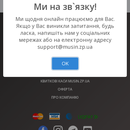
у Вашому місті :(
Ми на зв`язку!
Ми щодня онлайн працюємо для Вас.
Якщо у Вас виникли запитання, будь
КВИТКОВИЙ СЕРВІС #1 В ЗАПОРІЖЖІ
ласка, напишіть нам у соціальних
КВИТКИ НА ВСІ ЗАХОДИ МІСТА У НАС!
мережах або на електронну адресу
support@musin.zp.ua
АФІША
МАЙДАНЧИКИ
OK
ОБМІН КВИТКІВ 2022 РОКУ
ВИРІШЕННЯ ПИТАНЬ (FAQ)
КВИТКОВІ КАСИ MUSIN.ZP.UA
ОФЕРТА
ПРО КОМПАНІЮ