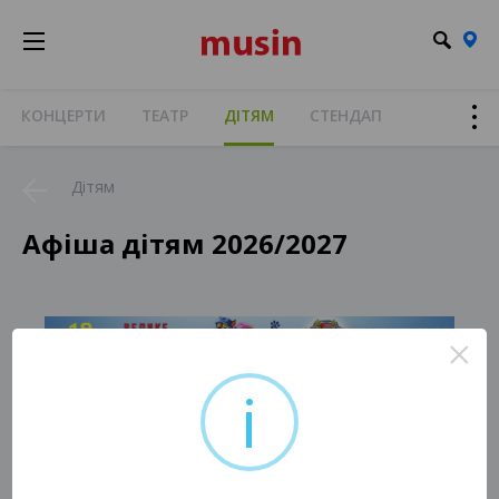
КОНЦЕРТИ
ТЕАТР
ДІТЯМ
СТЕНДАП
Дітям
Афіша дітям 2026/2027
×
i
На жаль, немає актуальних подій