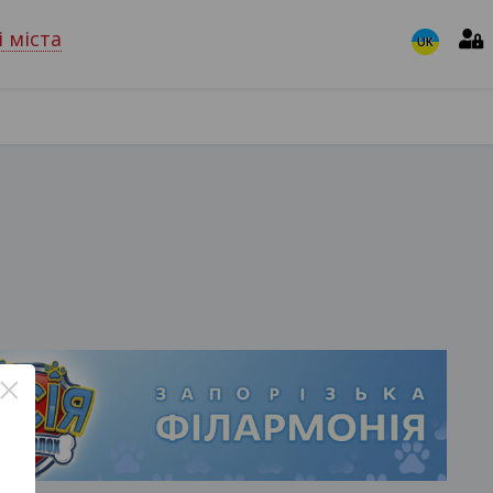
і міста
UK
×