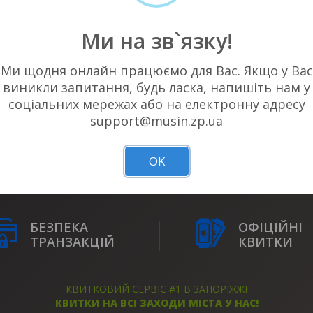
Ми на зв`язку!
Ми щодня онлайн працюємо для Вас. Якщо у Вас
виникли запитання, будь ласка, напишіть нам у
соціальних мережах або на електронну адресу
НЕМАЄ АКТУАЛЬНИХ ПОДІЙ У ВАШОМ
support@musin.zp.ua
OK
БЕЗПЕКА
ОФІЦІЙНІ
ТРАНЗАКЦІЙ
КВИТКИ
КВИТКОВИЙ СЕРВІС #1 В ЗАПОРІЖЖІ
КВИТКИ НА ВСІ ЗАХОДИ МІСТА У НАС!