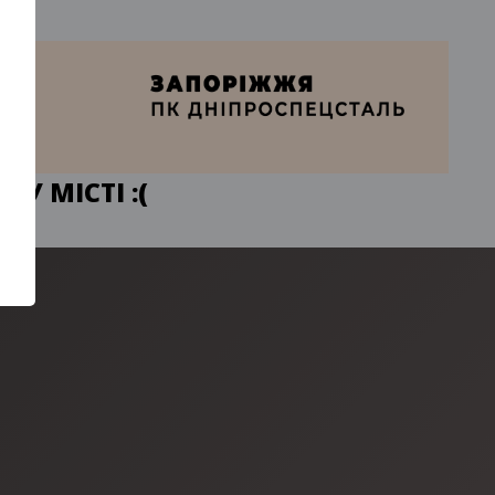
У МІСТІ :(