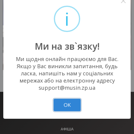
×
i
Ми на зв`язку!
Ми щодня онлайн працюємо для Вас.
Якщо у Вас виникли запитання, будь
ласка, напишіть нам у соціальних
07 ВЕРЕСНЯ 2026
09 ВЕРЕСНЯ 2026
Запоріжжя, 18:00
Запоріжжя, 17:00
мережах або на електронну адресу
Запорізька філармонія
Театр ім. В.Г. Магара
support@musin.zp.ua
300 - 550 грн
150 грн
КВИТКИ
КВИТКИ
OK
КВИТКОВИЙ СЕРВІС #1 В ЗАПОРІЖЖІ
КВИТКИ НА ВСІ ЗАХОДИ МІСТА У НАС!
АФІША