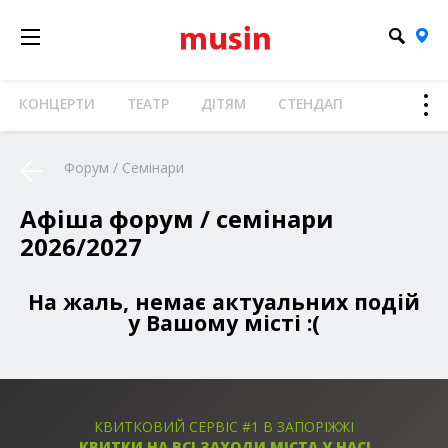
КОНЦЕРТИ
ТЕАТР
ДІТЯМ
СТЕНДАП
Форум / Семінари
Афіша форум / семінари
2026/2027
На жаль, немає актуальних подій
у Вашому місті :(
КВИТКОВИЙ СЕРВІС #1 В ЗАПОРІЖЖІ
КВИТКИ НА ВСІ ЗАХОДИ МІСТА У НАС!