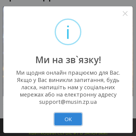
×
i
Ми на зв`язку!
Ми щодня онлайн працюємо для Вас.
Якщо у Вас виникли запитання, будь
ласка, напишіть нам у соціальних
мережах або на електронну адресу
support@musin.zp.ua
21 СЕРПНЯ 2026
27 СЕРПНЯ 2026
Запоріжжя, 17:00
Запоріжжя, 17:00
Запорізька філармонія
Запорізька філармонія
230 - 270 грн
OK
КВИТКИ
КВИТКИ
КВИТКОВИЙ СЕРВІС #1 В ЗАПОРІЖЖІ