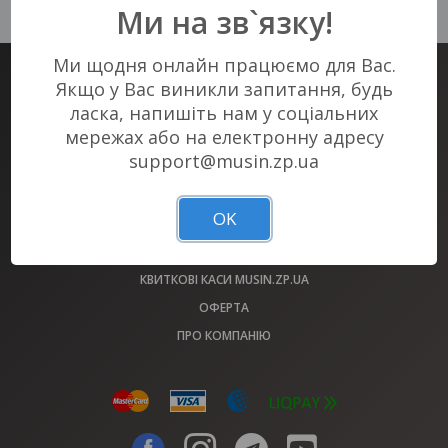
у Вашому місті :(
Ми на зв`язку!
Ми щодня онлайн працюємо для Вас.
Якщо у Вас виникли запитання, будь
КВИТКОВИЙ СЕРВІС #1 В ЗАПОРІЖЖІ
ласка, напишіть нам у соціальних
КВИТКИ НА ВСІ ЗАХОДИ МІСТА У НАС!
мережах або на електронну адресу
support@musin.zp.ua
АФІША
МАЙДАНЧИКИ
OK
ОБМІН КВИТКІВ 2022 РОКУ
ВИРІШЕННЯ ПИТАНЬ (FAQ)
КВИТКОВІ КАСИ MUSIN.ZP.UA
ОФЕРТА
ПРО КОМПАНІЮ