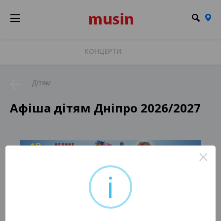
КОНЦЕРТИ
Дітям
Афіша дітям Дніпро 2026/2027
×
i
На жаль, немає актуальних подій