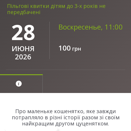
Пільгові квитки дітям до 3-х років не
передбачені
28
Воскресенье, 11:00
100
ИЮНЯ
грн
2026
Про маленьке кошенятко, яке завжди
потрапляло в різні історії разом зі своїм
найкращим другом цуценятком.