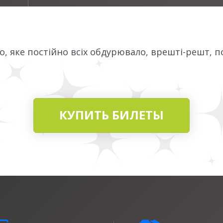
, яке постійно всіх обдурювало, врешті-решт, п
КУПИТЬ БИЛЕТЫ