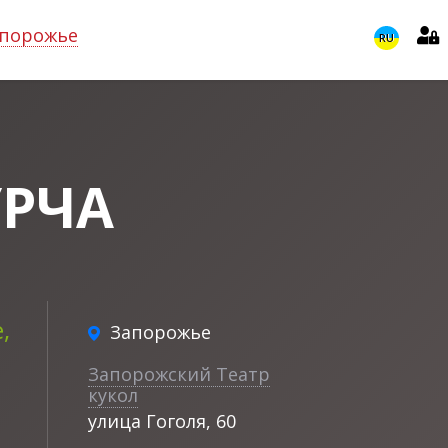
порожье
RU
УРЧА
,
Запорожье
Запорожский Театр
кукол
улица Гоголя, 60