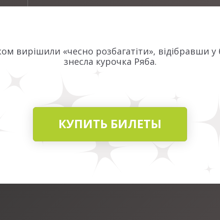
ком вирішили «чесно розбагатіти», відібравши у 
знесла курочка Ряба.
КУПИТЬ БИЛЕТЫ